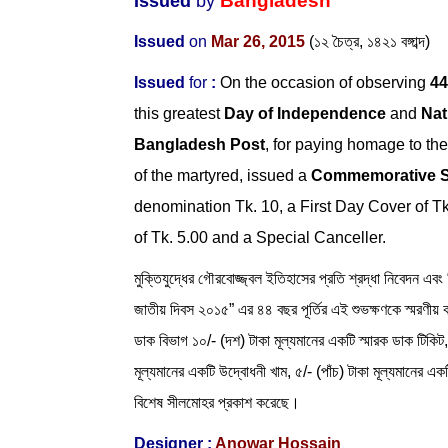
Bangladesh
Issued
by
Issued
on
Mar 26, 2015
(১২ চৈত্র, ১৪২১ বঙ্গাব্দ)
Issued
for
:
On the occasion of observing
44
this greatest
Day of Independence
and
Nat
Bangladesh Post
, for paying homage to the
of the martyred, issued a
Commemorative 
denomination Tk. 10, a First Day Cover of T
of Tk. 5.00 and a Special Canceller.
মুক্তিযুদ্ধের গৌরবোজ্জ্বল ইতিহাসের প্রতি শ্রদ্ধা নিবেদন এবং
জাতীয় দিবস ২০১৫” এর ৪৪ বছর পূর্তির এই শুভক্ষণকে স্মরণীয় 
ডাক বিভাগ ১০/- (দশ) টাকা মূল্যমানের একটি স্মারক ডাক টিকিট
মূল্যমানের একটি উদ্বোধনী খাম, ৫/- (পাঁচ) টাকা মূল্যমানের এক
বিশেষ সীলমোহর প্রকাশ করেছে।
Designer
:
Anowar Hossain