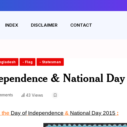
INDEX
DISCLAIMER
CONTACT
ngladesh
- Flag
- Statesman
ependence & National Day
mments
43 Views
 the
Day of
Independence
&
National Day 2015
: