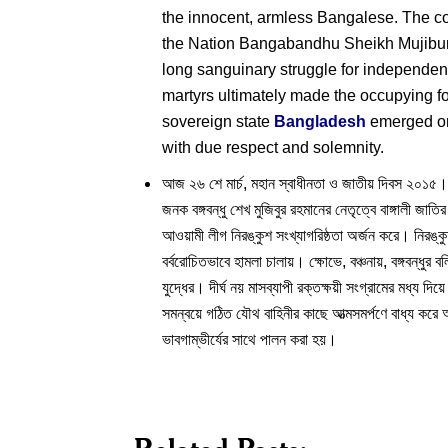
the innocent, armless Bangalese. The co
the Nation Bangabandhu Sheikh Mujibur R
long sanguinary struggle for independence.
martyrs ultimately made the occupying for
sovereign state
Bangladesh
emerged on
with due respect and solemnity.
আজ ২৬ শে মার্চ, মহান স্বাধীনতা ও জাতীয় দিবস ২০১৫। বা
জনক বঙ্গবন্ধু শেখ মুজিবুর রহমানের নেতৃত্বে বাঙ্গালী জা
আওয়ামী লীগ নিরঙ্কুশ সংখ্যাগরিষ্ঠতা অর্জন করে। নিরঙ্কুশ 
বর্বরোচিতভাবে হামলা চালায়। ক্ষোভে, বঞ্চনায়, বঙ্গবন্ধুর 
যুদ্ধের। দীর্ঘ নয় মাসব্যাপী রক্তক্ষয়ী সংগ্রামের মধ্য দ
সমন্বয়ে গঠিত যৌথ বাহিনীর কাছে আত্মসমর্পণে বাধ্য করে অ
ভাবগাম্ভীর্যের সাথে পালন করা হয়।
Bangladesh
on
D
ICC
R
World
b