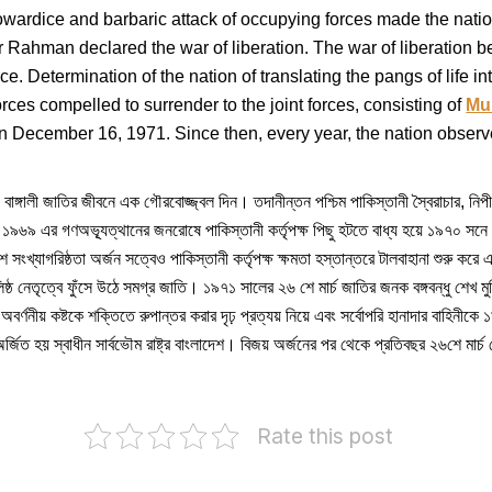
wardice and barbaric attack of occupying forces made the nati
ahman declared the war of liberation. The war of liberation b
 Determination of the nation of translating the pangs of life into
ces compelled to surrender to the joint forces, consisting of
Mu
 December 16, 1971. Since then, every year, the nation obser
ঙ্গালী জাতির জীবনে এক গৌরবোজ্জ্বল দিন। তদানীন্তন পশ্চিম পাকিস্তানী স্বৈরাচার, নিপী
তির ১৯৬৯ এর গণঅভ্যূত্থানের জনরোষে পাকিস্তানী কর্তৃপক্ষ পিছু হটতে বাধ্য হয়ে ১৯৭০ সনে জা
সংখ্যাগরিষ্ঠতা অর্জন সত্বেও পাকিস্তানী কর্তৃপক্ষ ক্ষমতা হস্তান্তরে টালবাহানা শুরু করে এ
বলিষ্ঠ নেতৃত্বে ফুঁসে উঠে সমগ্র জাতি। ১৯৭১ সালের ২৬ শে মার্চ জাতির জনক বঙ্গবন্ধু শেখ মু
িয়ে অবর্ণনীয় কষ্টকে শক্তিতে রুপান্তর করার দৃঢ় প্রত্যয় নিয়ে এবং সর্বোপরি হানাদার বাহিনী
র্জিত হয় স্বাধীন সার্বভৌম রাষ্ট্র বাংলাদেশ। বিজয় অর্জনের পর থেকে প্রতিবছর ২৬শে মার্চ
Rate this post
iplomatic
Bangladesh’s
elationship
membership
etween
Traditional
in