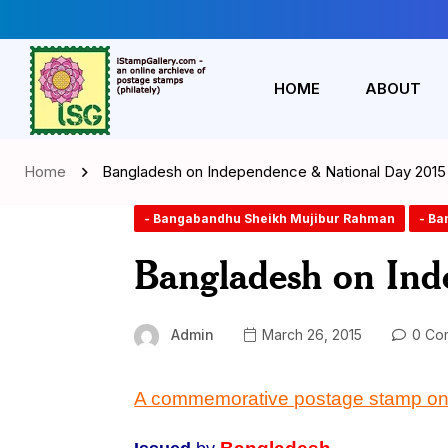
HOME
ABOUT
Home
Bangladesh on Independence & National Day 2015
- Bangabandhu Sheikh Mujibur Rahman
- Ba
Bangladesh on Ind
Admin
March 26, 2015
0 Co
A commemorative postage stamp on