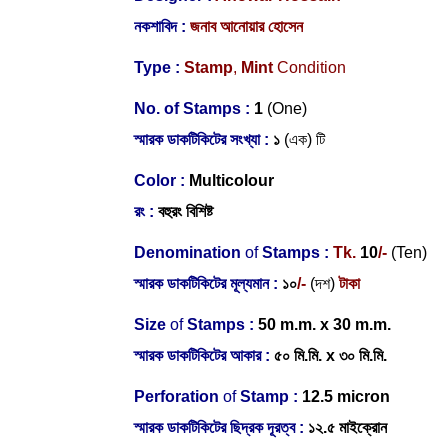
নকশাবিদ
:
জনাব আনোয়ার হোসেন
Type :
Stamp
,
Mint
Condition
No. of Stamps :
1
(One)
স্মারক ডাকটিকিটের সংখ্যা :
১
(এক) টি
Color :
Multicolour
রং :
বহুরং বিশিষ্ট
Denomination
of
Stamps :
Tk.
10
/-
(Ten)
স্মারক ডাকটিকিটের মূল্যমান :
১০
/-
(দশ)
টাকা
Size
of
Stamps :
50 m.m. x 30 m.m.
স্মারক ডাকটিকিটের আকার :
৫০ মি.মি. x ৩০ মি.মি.
Perforation
of
Stamp :
12.5 micron
স্মারক ডাকটিকিটের ছিদ্রক দূরত্ব :
১২.৫ মাইক্রোন