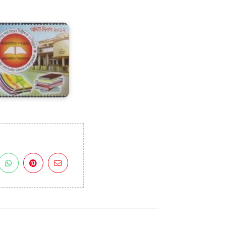
udit
ay
012