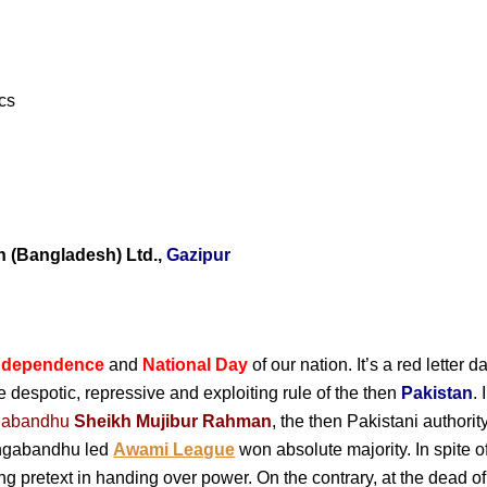
pcs
n (Bangladesh) Ltd.,
Gazipur
ndependence
and
National Day
of our nation. It’s a red letter 
he despotic, repressive and exploiting rule of the then
Pakistan
.
gabandhu
Sheikh Mujibur Rahman
, the then Pakistani authori
Bangabandhu led
Awami League
won absolute majority. In spite o
ng pretext in handing over power. On the contrary, at the dead 